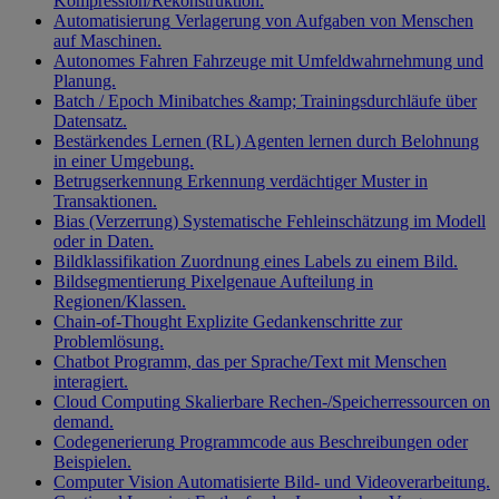
Kompression/Rekonstruktion.
Automatisierung
Verlagerung von Aufgaben von Menschen
auf Maschinen.
Autonomes Fahren
Fahrzeuge mit Umfeldwahrnehmung und
Planung.
Batch / Epoch
Minibatches &amp; Trainingsdurchläufe über
Datensatz.
Bestärkendes Lernen (RL)
Agenten lernen durch Belohnung
in einer Umgebung.
Betrugserkennung
Erkennung verdächtiger Muster in
Transaktionen.
Bias (Verzerrung)
Systematische Fehleinschätzung im Modell
oder in Daten.
Bildklassifikation
Zuordnung eines Labels zu einem Bild.
Bildsegmentierung
Pixelgenaue Aufteilung in
Regionen/Klassen.
Chain-of-Thought
Explizite Gedankenschritte zur
Problemlösung.
Chatbot
Programm, das per Sprache/Text mit Menschen
interagiert.
Cloud Computing
Skalierbare Rechen-/Speicherressourcen on
demand.
Codegenerierung
Programmcode aus Beschreibungen oder
Beispielen.
Computer Vision
Automatisierte Bild- und Videoverarbeitung.