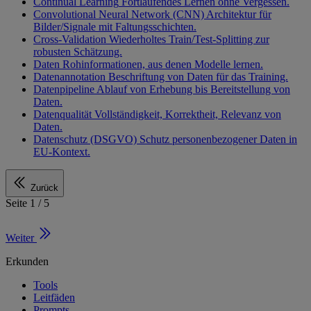
Continual Learning
Fortlaufendes Lernen ohne Vergessen.
Convolutional Neural Network (CNN)
Architektur für
Bilder/Signale mit Faltungsschichten.
Cross-Validation
Wiederholtes Train/Test-Splitting zur
robusten Schätzung.
Daten
Rohinformationen, aus denen Modelle lernen.
Datenannotation
Beschriftung von Daten für das Training.
Datenpipeline
Ablauf von Erhebung bis Bereitstellung von
Daten.
Datenqualität
Vollständigkeit, Korrektheit, Relevanz von
Daten.
Datenschutz (DSGVO)
Schutz personenbezogener Daten in
EU-Kontext.
Zurück
Seite 1 / 5
Weiter
Erkunden
Tools
Leitfäden
Prompts