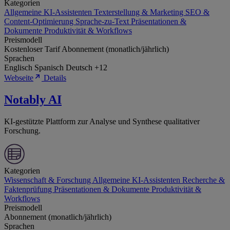
Kategorien
Allgemeine KI-Assistenten
Texterstellung & Marketing
SEO &
Content-Optimierung
Sprache-zu-Text
Präsentationen &
Dokumente
Produktivität & Workflows
Preismodell
Kostenloser Tarif
Abonnement (monatlich/jährlich)
Sprachen
Englisch
Spanisch
Deutsch
+12
Webseite
Details
Notably AI
KI-gestützte Plattform zur Analyse und Synthese qualitativer
Forschung.
Kategorien
Wissenschaft & Forschung
Allgemeine KI-Assistenten
Recherche &
Faktenprüfung
Präsentationen & Dokumente
Produktivität &
Workflows
Preismodell
Abonnement (monatlich/jährlich)
Sprachen