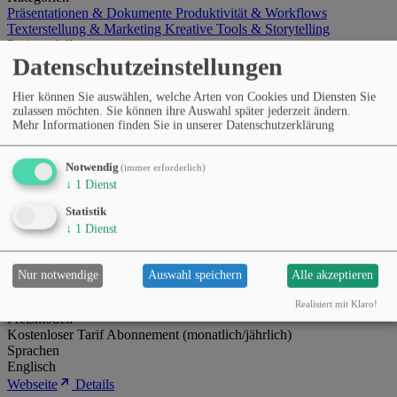
Präsentationen & Dokumente
Produktivität & Workflows
Texterstellung & Marketing
Kreative Tools & Storytelling
Preismodell
Datenschutzeinstellungen
Kostenloser Tarif
Abonnement (monatlich/jährlich)
Sprachen
Englisch
Spanisch
Französisch
+2
Hier können Sie auswählen, welche Arten von Cookies und Diensten Sie
Webseite
Details
zulassen möchten. Sie können ihre Auswahl später jederzeit ändern.
Mehr Informationen finden Sie in unserer Datenschutzerklärung
Personal.ai
Notwendig
(immer erforderlich)
↓
1
Dienst
KI-basierter persönlicher Erinnerungs- und Wissensassistent, der
Informationen speichert, organisiert und wieder zugänglich macht.
Statistik
↓
1
Dienst
Kategorien
Nur notwendige
Auswahl speichern
Alle akzeptieren
Recherche & Faktenprüfung
Produktivität & Workflows
Präsentationen & Dokumente
Allgemeine KI-Assistenten
Realisiert mit Klaro!
Preismodell
Kostenloser Tarif
Abonnement (monatlich/jährlich)
Sprachen
Englisch
Webseite
Details