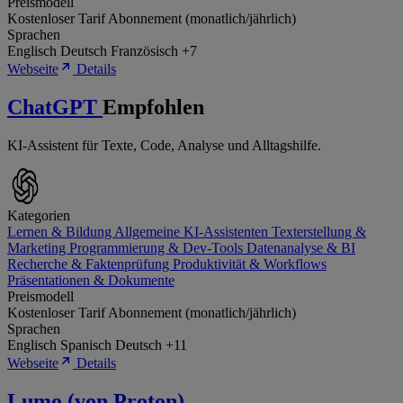
Preismodell
Kostenloser Tarif
Abonnement (monatlich/jährlich)
Sprachen
Englisch
Deutsch
Französisch
+7
Webseite
Details
ChatGPT
Empfohlen
KI-Assistent für Texte, Code, Analyse und Alltagshilfe.
Kategorien
Lernen & Bildung
Allgemeine KI-Assistenten
Texterstellung &
Marketing
Programmierung & Dev-Tools
Datenanalyse & BI
Recherche & Faktenprüfung
Produktivität & Workflows
Präsentationen & Dokumente
Preismodell
Kostenloser Tarif
Abonnement (monatlich/jährlich)
Sprachen
Englisch
Spanisch
Deutsch
+11
Webseite
Details
Lumo (von Proton)