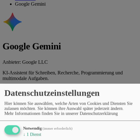
Google Gemini
Google Gemini
Anbieter:
Google LLC
KI-Assistent für Schreiben, Recherche, Programmierung und
multimodale Aufgaben.
Webseite des Anbieters
Datenschutzeinstellungen
Empfohlenes Tool
Hier können Sie auswählen, welche Arten von Cookies und Diensten Sie
zulassen möchten. Sie können ihre Auswahl später jederzeit ändern.
Kategorien
Mehr Informationen finden Sie in unserer Datenschutzerklärung
Allgemeine KI-Assistenten
Texterstellung & Marketing
Programmierung & Dev-Tools
Recherche & Faktenprüfung
Präsentationen & Dokumente
Produktivität & Workflows
Notwendig
(immer erforderlich)
Preismodell
↓
1
Dienst
Kostenloser Tarif
Abonnement (monatlich/jährlich)