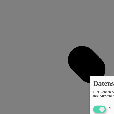
Datens
Hier können S
ihre Auswahl s
Not
↓
1