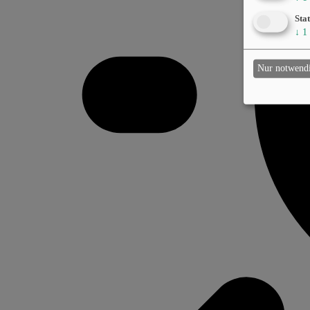
Stat
↓
1
Nur notwend