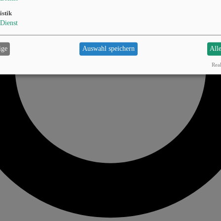
istik
Dienst
ige
Auswahl speichern
All
Real