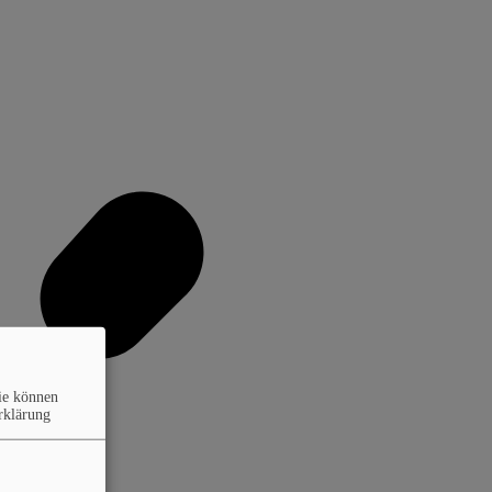
ie können
rklärung