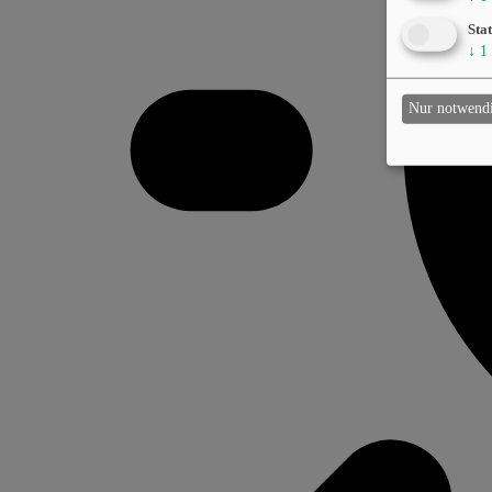
Stat
↓
1
Nur notwend