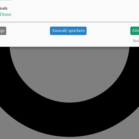
istik
Dienst
ige
Auswahl speichern
All
Real