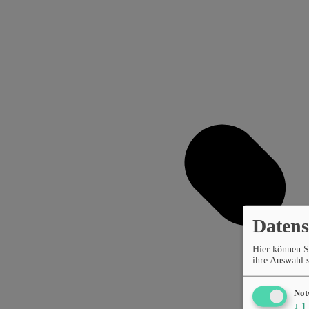
Datens
Hier können S
ihre Auswahl s
Not
↓
1