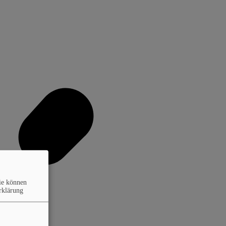
ie können
rklärung