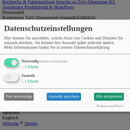
Recherche & Faktenprüfung
Sprache-zu-Text
Allgemeine KI-
Assistenten
Produktivität & Workflows
Preismodell
Kostenloser Tarif
Abonnement (monatlich/jährlich)
Sprachen
Datenschutzeinstellungen
Englisch
Spanisch
Deutsch
+12
Webseite
Details
Hier können Sie auswählen, welche Arten von Cookies und Diensten Sie
zulassen möchten. Sie können ihre Auswahl später jederzeit ändern.
Personal.ai
Mehr Informationen finden Sie in unserer Datenschutzerklärung
KI-basierter persönlicher Erinnerungs- und Wissensassistent, der
Notwendig
(immer erforderlich)
Informationen speichert, organisiert und wieder zugänglich macht.
↓
1
Dienst
Statistik
↓
1
Dienst
Kategorien
Recherche & Faktenprüfung
Produktivität & Workflows
Nur notwendige
Auswahl speichern
Alle akzeptieren
Präsentationen & Dokumente
Allgemeine KI-Assistenten
Preismodell
Realisiert mit Klaro!
Kostenloser Tarif
Abonnement (monatlich/jährlich)
Sprachen
Englisch
Webseite
Details