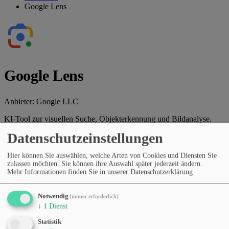
Google Lens
Google Lens
Anbieter:
Google LLC
KI-Tool zur visuellen Suche, Objekterkennung und Bildanalyse.
Datenschutzeinstellungen
Webseite des Anbieters
Kategorien
Hier können Sie auswählen, welche Arten von Cookies und Diensten Sie
Recherche & Faktenprüfung
Präsentationen & Dokumente
zulassen möchten. Sie können ihre Auswahl später jederzeit ändern.
Mehr Informationen finden Sie in unserer Datenschutzerklärung
Produktivität & Workflows
Lernen & Bildung
Bildbearbeitung
Preismodell
Notwendig
(immer erforderlich)
Kostenloser Tarif
Komplett kostenlos
↓
1
Dienst
Sprachen
Englisch
Spanisch
Deutsch
Französisch
Italienisch
Statistik
Portugiesisch
Niederländisch
Japanisch
Koreanisch