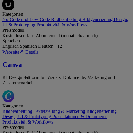
Kategorien
No-Code und Low-Code
Bildbearbeitung
Bildgenerierung
Design,
UI & Prototyping
Produktivität & Workflows
Preismodell
Kostenloser Tarif
Abonnement (monatlich/jährlich)
Sprachen
Englisch
Spanisch
Deutsch
+12
Webseite
Details
Canva
KI-Designplattform für Visuals, Dokumente, Marketing und
Zusammenarbeit.
Kategorien
Bildbearbeitung
Texterstellung & Marketing
Bildgenerierung
Design, UI & Prototyping
Präsentationen & Dokumente
Produktivität & Workflows
Preismodell
Kostenloser Tarif
Abonnement (monatlich/jährlich)