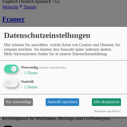
Englisch
Deutsch
Spanisch
+12
Webseite
Details
Framer
KI-Website-Builder für Design, Prototyping und Veröffentlichung
Datenschutzeinstellungen
interaktiver Seiten.
Hier können Sie auswählen, welche Arten von Cookies und Diensten Sie
zulassen möchten. Sie können ihre Auswahl später jederzeit ändern.
Mehr Informationen finden Sie in unserer Datenschutzerklärung
Kategorien
No-Code und Low-Code
Bildbearbeitung
Texterstellung &
Notwendig
(immer erforderlich)
Marketing
Design, UI & Prototyping
Produktivität & Workflows
↓
1
Dienst
Preismodell
Kostenloser Tarif
Abonnement (monatlich/jährlich)
Statistik
Sprachen
↓
1
Dienst
Englisch
Spanisch
Deutsch
+12
Webseite
Details
Nur notwendige
Auswahl speichern
Alle akzeptieren
Uizard
Realisiert mit Klaro!
KI-Designtool für Wireframes, Mockups und UI-Prototypen.