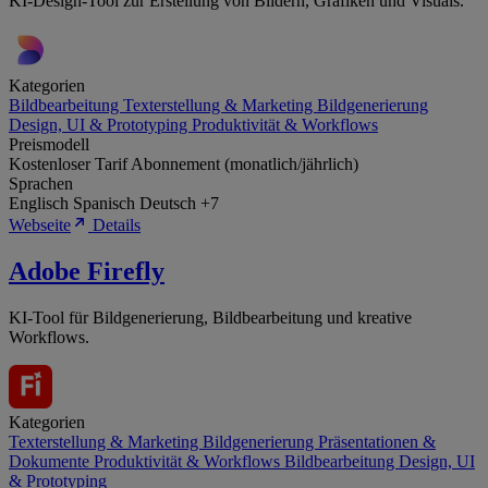
KI-Design-Tool zur Erstellung von Bildern, Grafiken und Visuals.
Kategorien
Bildbearbeitung
Texterstellung & Marketing
Bildgenerierung
Design, UI & Prototyping
Produktivität & Workflows
Preismodell
Kostenloser Tarif
Abonnement (monatlich/jährlich)
Sprachen
Englisch
Spanisch
Deutsch
+7
Webseite
Details
Adobe Firefly
KI-Tool für Bildgenerierung, Bildbearbeitung und kreative
Workflows.
Kategorien
Texterstellung & Marketing
Bildgenerierung
Präsentationen &
Dokumente
Produktivität & Workflows
Bildbearbeitung
Design, UI
& Prototyping