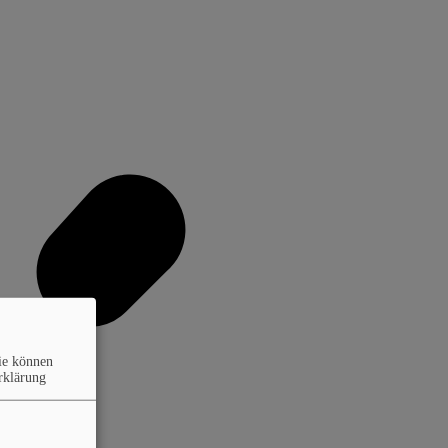
ie können
rklärung