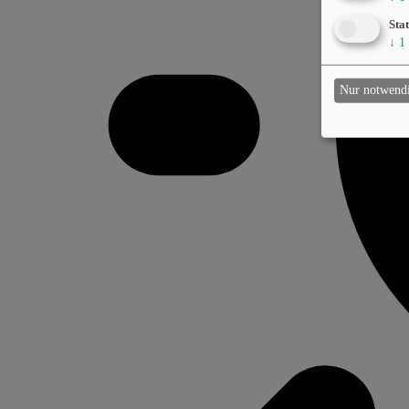
Stat
↓
1
Nur notwend