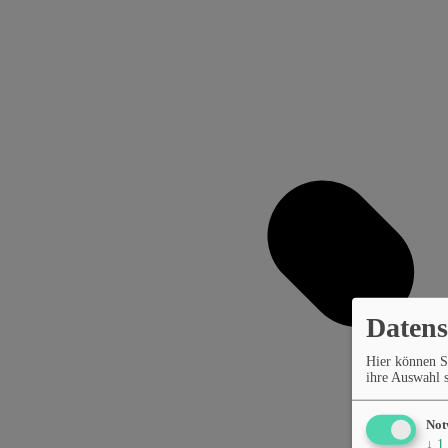
Datens
Hier können S
ihre Auswahl s
Not
↓
1