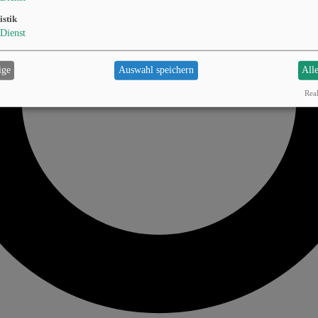
istik
Dienst
ige
Auswahl speichern
All
Real