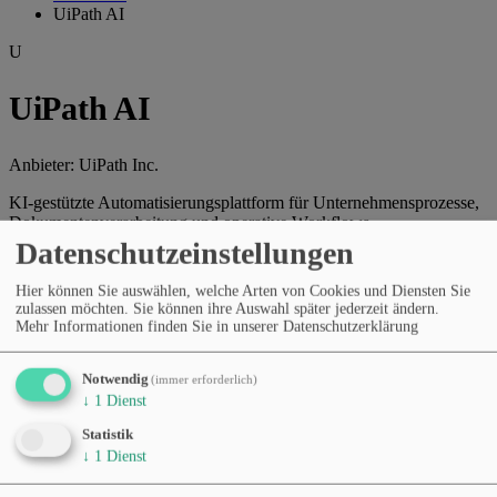
UiPath AI
U
UiPath AI
Anbieter:
UiPath Inc.
KI-gestützte Automatisierungsplattform für Unternehmensprozesse,
Dokumentenverarbeitung und operative Workflows.
Datenschutzeinstellungen
Webseite des Anbieters
Hier können Sie auswählen, welche Arten von Cookies und Diensten Sie
Kategorien
zulassen möchten. Sie können ihre Auswahl später jederzeit ändern.
Produktivität & Workflows
KI-Agenten & Automatisierung
Mehr Informationen finden Sie in unserer Datenschutzerklärung
Entwickler-APIs & SDKs
E-Commerce & Handel
Recht und
Compliance
Finanzen & Buchhaltung
Preismodell
Notwendig
(immer erforderlich)
Kostenloser Tarif
Abonnement (monatlich/jährlich)
↓
1
Dienst
Sprachen
Statistik
Englisch
↓
1
Dienst
Was dieses Tool kann