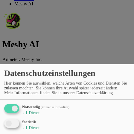
Meshy AI
Meshy AI
Anbieter:
Meshy Inc.
KI-Plattform für 3D-Modellgenerierung, Text-zu-3D-Assets und
Datenschutzeinstellungen
kreative Designprozesse.
Hier können Sie auswählen, welche Arten von Cookies und Diensten Sie
Webseite des Anbieters
zulassen möchten. Sie können ihre Auswahl später jederzeit ändern.
Mehr Informationen finden Sie in unserer Datenschutzerklärung
Kategorien
Bildgenerierung
Design, UI & Prototyping
Kreative Tools &
Storytelling
Notwendig
(immer erforderlich)
Preismodell
↓
1
Dienst
Kostenloser Tarif
Abonnement (monatlich/jährlich)
Statistik
Sprachen
↓
1
Dienst
Englisch