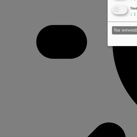
Stat
↓
1
Nur notwend