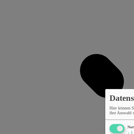
Datens
Hier können S
ihre Auswahl s
Not
↓
1