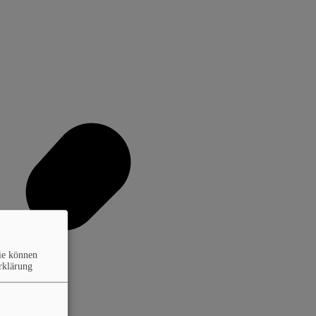
ie können
rklärung