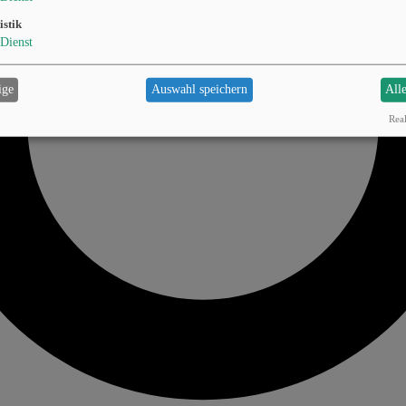
istik
Dienst
ige
Auswahl speichern
All
Real