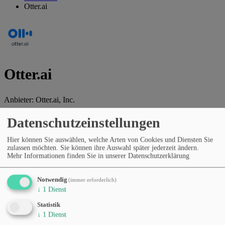
Otter.ai
Otter.ai
Anbieter:
Otter.ai, Inc.
KI-Tool für Meeting-Transkripte, Zusammenfassungen und
Datenschutzeinstellungen
gemeinsame Notizen.
Hier können Sie auswählen, welche Arten von Cookies und Diensten Sie
Webseite des Anbieters
zulassen möchten. Sie können ihre Auswahl später jederzeit ändern.
Mehr Informationen finden Sie in unserer Datenschutzerklärung
Kategorien
Allgemeine KI-Assistenten
Texterstellung & Marketing
Präsentationen & Dokumente
Produktivität & Workflows
Notwendig
(immer erforderlich)
Wissenschaft & Forschung
↓
1
Dienst
Preismodell
Statistik
Kostenloser Tarif
Abonnement (monatlich/jährlich)
↓
1
Dienst
Sprachen
Englisch