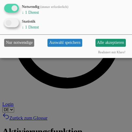
Notwendig
(immer erforderlich)
↓
1
Dienst
Statistik
↓
1
Dienst
Nur notwendige
Auswahl speichern
Alle akzeptieren
Realisiert mit Klaro!
Login
Zurück zum Glossar
Aktivierungsfunktion