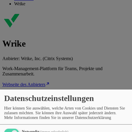
Wrike
Wrike
Anbieter:
Wrike, Inc. (Citrix Systems)
Work-Management-Plattform für Teams, Projekte und
Zusammenarbeit.
Webseite des Anbieters
Kategorien
Datenschutzeinstellungen
Tabellen & Automatisierung
Produktivität & Workflows
Aufgaben- und Projektmanagement
Hier können Sie auswählen, welche Arten von Cookies und Diensten Sie
Preismodell
zulassen möchten. Sie können ihre Auswahl später jederzeit ändern.
Kostenloser Tarif
Abonnement (monatlich/jährlich)
Mehr Informationen finden Sie in unserer Datenschutzerklärung
Sprachen
Englisch
Deutsch
Französisch
Spanisch
Portugiesisch
Italienisch
Polnisch
Niederländisch
Russisch
Japanisch
Notwendig
(immer erforderlich)