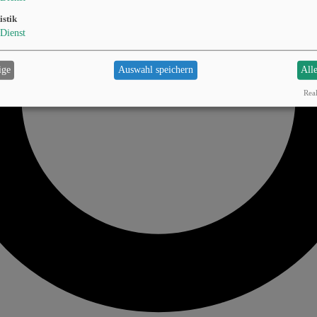
istik
Dienst
ige
Auswahl speichern
All
Real