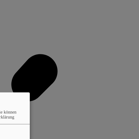
ie können
rklärung