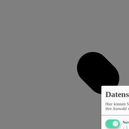
Datens
Hier können S
ihre Auswahl s
Not
↓
1