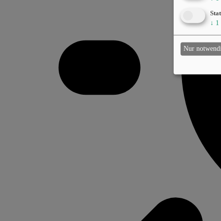
Stat
↓
1
Nur notwend