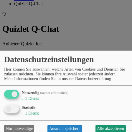
Quizlet Q-Chat
Q
Quizlet Q-Chat
Anbieter:
Quizlet Inc.
KI-gestützter Lernassistent, der Schüler durch interaktive Gespräche
Datenschutzeinstellungen
und Übungsaufgaben unterstützt.
Hier können Sie auswählen, welche Arten von Cookies und Diensten Sie
Webseite des Anbieters
zulassen möchten. Sie können ihre Auswahl später jederzeit ändern.
Mehr Informationen finden Sie in unserer Datenschutzerklärung
Kategorien
Allgemeine KI-Assistenten
Lernen & Bildung
Preismodell
Notwendig
(immer erforderlich)
Kostenloser Tarif
Abonnement (monatlich/jährlich)
↓
1
Dienst
Sprachen
Englisch
Statistik
↓
1
Dienst
Was dieses Tool kann
Nur notwendige
Auswahl speichern
Alle akzeptieren
Quizlet Q-Chat ist ein KI-Lernbegleiter, der Schülern mittels