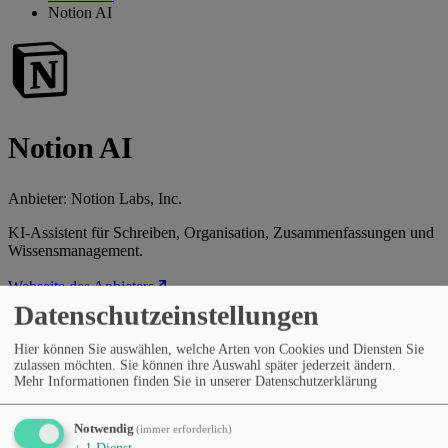
Notion AI
Notion AI
Anbieter:
Notion Labs, Inc.
KI-Assistent für Schreiben, Organisation, Zusammenfassungen und
Wissensmanagement.
Webseite des Anbieters
Datenschutzeinstellungen
Kategorien
Texterstellung & Marketing
Datenanalyse & BI
Tabellen &
Hier können Sie auswählen, welche Arten von Cookies und Diensten Sie
Automatisierung
Präsentationen & Dokumente
Produktivität
zulassen möchten. Sie können ihre Auswahl später jederzeit ändern.
& Workflows
Lernen & Bildung
Aufgaben- und
Mehr Informationen finden Sie in unserer Datenschutzerklärung
Projektmanagement
Preismodell
Kostenloser Tarif
Abonnement (monatlich/jährlich)
Notwendig
(immer erforderlich)
Sprachen
↓
1
Dienst