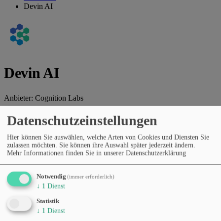
Devin AI
Devin AI
Anbieter:
Cognition Labs
KI-Softwareentwickler, der Entwicklungsaufgaben von Planung bis
Datenschutzeinstellungen
Umsetzung eigenständig ausführt.
Hier können Sie auswählen, welche Arten von Cookies und Diensten Sie
Webseite des Anbieters
zulassen möchten. Sie können ihre Auswahl später jederzeit ändern.
Mehr Informationen finden Sie in unserer Datenschutzerklärung
Kategorien
Programmierung & Dev-Tools
Code-Überprüfung und -
Testen
Produktivität & Workflows
KI-Agenten &
Notwendig
(immer erforderlich)
Automatisierung
Entwickler-APIs & SDKs
↓
1
Dienst
Preismodell
Statistik
Pay-as-you-go / nutzungsbasiert
↓
1
Dienst
Sprachen
Englisch