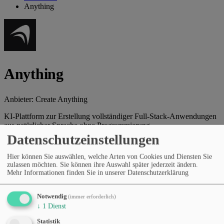
Anything
Anything
Anbieter:
Create Anything
KI-Plattform zur Erstellung vollständiger Full-Stack-Anwendungen
aus natürlicher Sprache ohne Programmierung.
Datenschutzeinstellungen
Webseite des Anbieters
Hier können Sie auswählen, welche Arten von Cookies und Diensten Sie
Kategorien
zulassen möchten. Sie können ihre Auswahl später jederzeit ändern.
Programmierung & Dev-Tools
Produktivität & Workflows
Mehr Informationen finden Sie in unserer Datenschutzerklärung
No-Code und Low-Code
KI-Agenten & Automatisierung
Preismodell
Kostenloser Tarif
Abonnement (monatlich/jährlich)
Notwendig
(immer erforderlich)
Sprachen
↓
1
Dienst
Englisch
Statistik