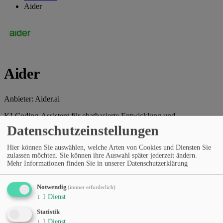
Aider
Aider
Anbieter:
Aider.ai
KI-Coding-Assistent für chatbasierte Entwicklung und
Codeänderungen.
Datenschutzeinstellungen
Webseite des Anbieters
Hier können Sie auswählen, welche Arten von Cookies und Diensten Sie
zulassen möchten. Sie können ihre Auswahl später jederzeit ändern.
Kategorien
Mehr Informationen finden Sie in unserer Datenschutzerklärung
Programmierung & Dev-Tools
Code-Überprüfung und -
Testen
Produktivität & Workflows
KI-Agenten &
Automatisierung
Notwendig
(immer erforderlich)
Preismodell
↓
1
Dienst
Kostenloser Tarif
Open-Source / selbst gehostet
Statistik
Sprachen
↓
1
Dienst
Englisch