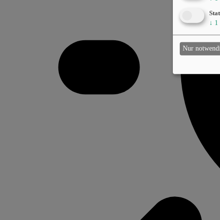
Stat
↓
1
Nur notwend