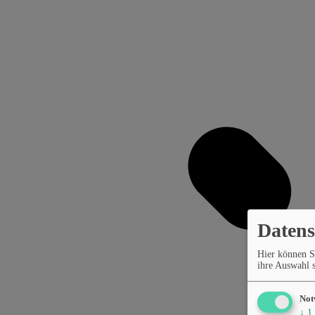
Datens
Hier können S
ihre Auswahl s
Not
↓
1