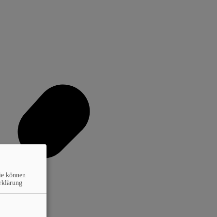
ie können
rklärung