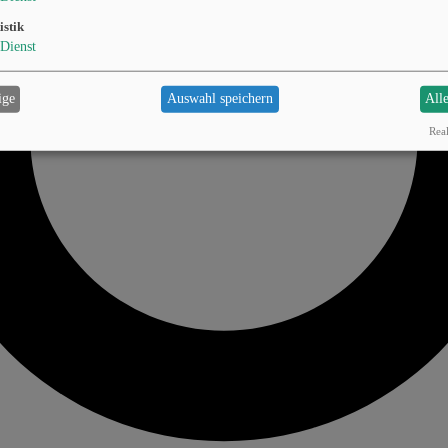
istik
Dienst
ige
Auswahl speichern
All
Real