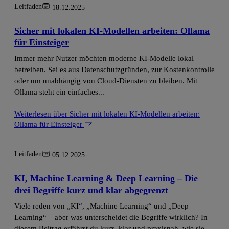
Leitfaden
18.12.2025
Sicher mit lokalen KI-Modellen arbeiten: Ollama
für Einsteiger
Immer mehr Nutzer möchten moderne KI-Modelle lokal
betreiben. Sei es aus Datenschutzgründen, zur Kostenkontrolle
oder um unabhängig von Cloud-Diensten zu bleiben. Mit
Ollama steht ein einfaches...
Weiterlesen
über Sicher mit lokalen KI-Modellen arbeiten:
Ollama für Einsteiger
Leitfaden
05.12.2025
KI, Machine Learning & Deep Learning – Die
drei Begriffe kurz und klar abgegrenzt
Viele reden von „KI“, „Machine Learning“ und „Deep
Learning“ – aber was unterscheidet die Begriffe wirklich? In
diesem Beitrag erfährst du kurz, klar und praxisnah, wie sie