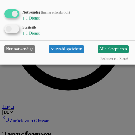
Notwendig
(immer erforderlich)
↓
1
Dienst
Statistik
↓
1
Dienst
Nur notwendige
Auswahl speichern
Alle akzeptieren
Realisiert mit Klaro!
Login
Zurück zum Glossar
Transformer