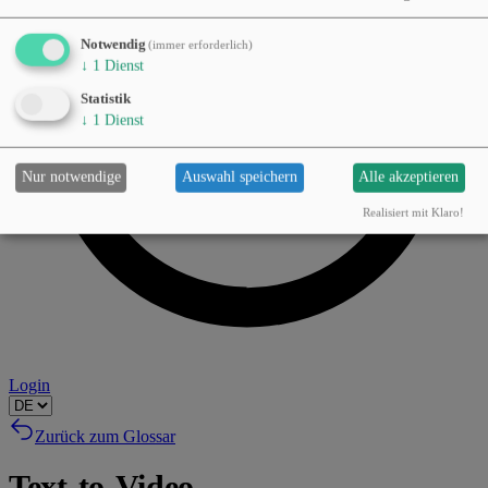
Notwendig
(immer erforderlich)
↓
1
Dienst
Statistik
↓
1
Dienst
Nur notwendige
Auswahl speichern
Alle akzeptieren
Realisiert mit Klaro!
Login
Zurück zum Glossar
Text-to-Video