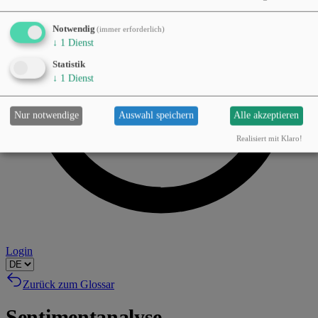
Notwendig
(immer erforderlich)
↓
1
Dienst
Statistik
↓
1
Dienst
Nur notwendige
Auswahl speichern
Alle akzeptieren
Realisiert mit Klaro!
Login
Zurück zum Glossar
Sentimentanalyse