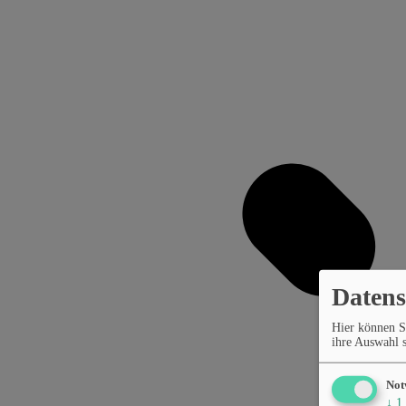
Datens
Hier können S
ihre Auswahl s
Not
↓
1