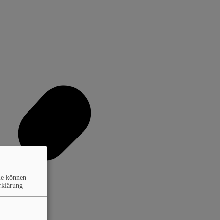
ie können
rklärung