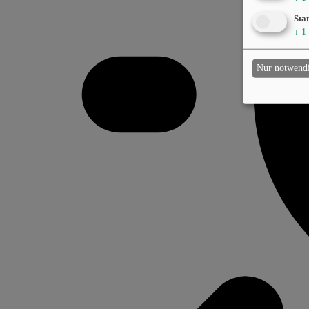
Stat
↓
1
Nur notwend