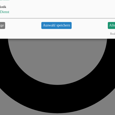
istik
Dienst
ige
Auswahl speichern
All
Real