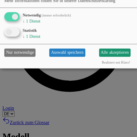
Mehr Informationen finden Sie in unserer Datenschutzerklärung
Notwendig
(immer erforderlich)
↓
1
Dienst
Statistik
↓
1
Dienst
Nur notwendige
Auswahl speichern
Alle akzeptieren
Realisiert mit Klaro!
Login
Zurück zum Glossar
Modell