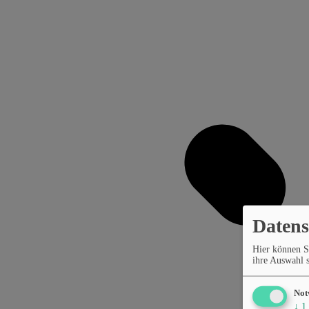
Datens
Hier können S
ihre Auswahl s
Not
↓
1