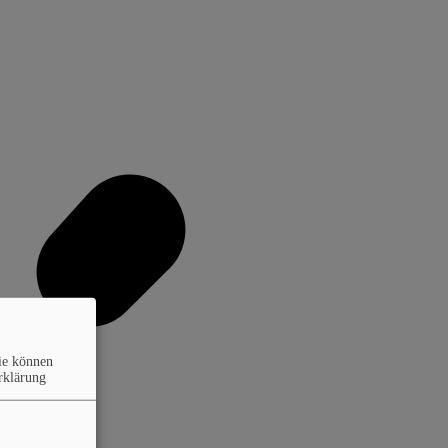
ie können
rklärung