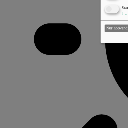
Stat
↓
1
Nur notwend