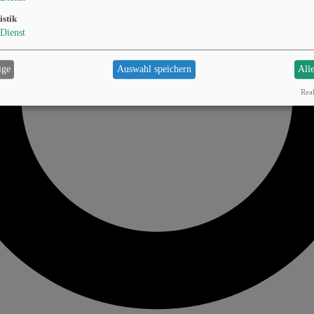
istik
Dienst
ige
Auswahl speichern
All
Real