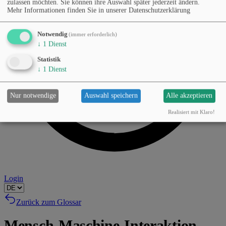
zulassen möchten. Sie können ihre Auswahl später jederzeit ändern.
Mehr Informationen finden Sie in unserer Datenschutzerklärung
Notwendig
(immer erforderlich)
↓
1
Dienst
Statistik
↓
1
Dienst
Nur notwendige
Auswahl speichern
Alle akzeptieren
Realisiert mit Klaro!
Login
Zurück zum Glossar
Mensch-Maschine-Interaktion