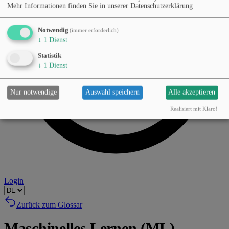
Mehr Informationen finden Sie in unserer Datenschutzerklärung
Notwendig
(immer erforderlich)
↓
1
Dienst
Statistik
↓
1
Dienst
Nur notwendige
Auswahl speichern
Alle akzeptieren
Realisiert mit Klaro!
Login
Zurück zum Glossar
Maschinelles Lernen (ML)