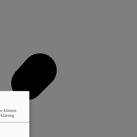
ie können
rklärung