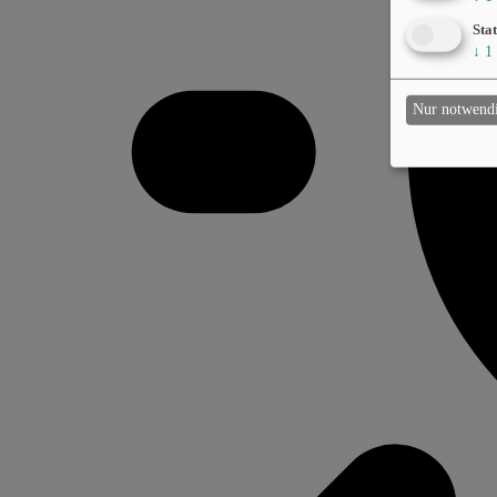
Stat
↓
1
Nur notwend