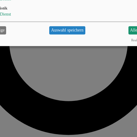
istik
Dienst
ige
Auswahl speichern
All
Real