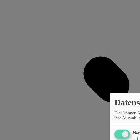
Datens
Hier können S
ihre Auswahl s
Not
↓
1