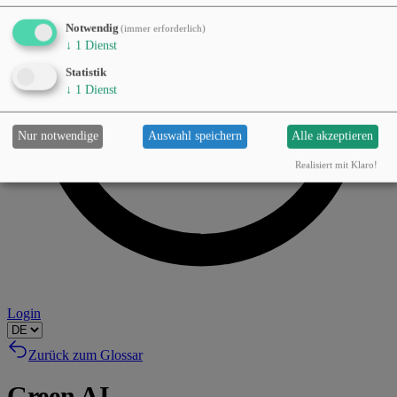
Notwendig
(immer erforderlich)
↓
1
Dienst
Statistik
↓
1
Dienst
Nur notwendige
Auswahl speichern
Alle akzeptieren
Realisiert mit Klaro!
Login
Zurück zum Glossar
Green AI