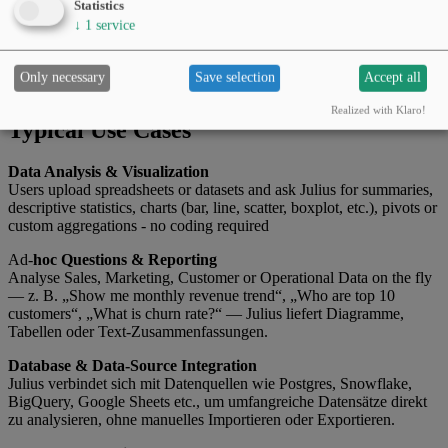
Statistics
↓
1
service
Julius AI is a no-code, AI-powered analytics workspace that lets
users upload data (CSV, Excel, Google Sheets, databases, etc.) and
get instant insights, charts, visualizations or statistical analysis — all
Only necessary
Save selection
Accept all
by asking in natural language.
Realized with Klaro!
Typical Use Cases
Data Analysis & Visualization
Users upload spreadsheets or datasets and ask Julius for summaries,
descriptive statistics, charts (bar, line, scatter, boxplot, etc.), pivots or
custom aggregations - no coding required
Ad-
hoc Questions & Reporting
Analyse Sales, Marketing, Customer or Operational Data on the fly
— z. B. „Show me monthly revenue trend“, „Who are top 10
customers“, „What is churn rate?“ — Julius liefert Diagramme,
Tabellen oder Text-Zusammenfassungen.
Database & Data-Source Integration
Julius verbindet sich mit Datenquellen wie Postgres, Snowflake,
BigQuery, Google Sheets etc., um umfangreiche Datensätze direkt
zu analysieren, ohne manuelles Importieren oder Exportieren.