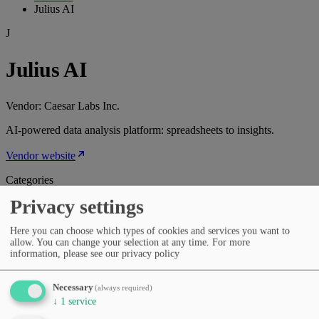
Julius AI
J
Julius AI
Vendor:
Caesar Labs Inc.
AI-powered data analysis platform: spreadsheets to insights.
Vendor website
Categories
Data analysis & BI
Spreadsheets & automation
Productivity
Privacy settings
& workflows
AI agents & automation
Developer APIs &
SDKs
Pricing
Here you can choose which types of cookies and services you want to
allow. You can change your selection at any time.
For more
Free Tier
Subscription (monthly/yearly)
information, please see our privacy policy
Languages
English
German
Spanish
French
Italian
Portuguese
Dutch
Polish
sv
da
fi
no
Japanese
Korean
Necessary
(always required)
↓
1
service
What this tool can do