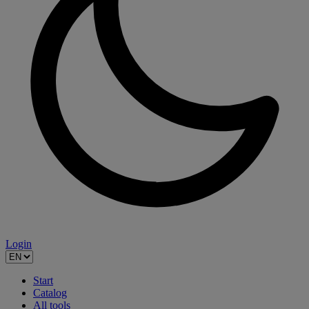
Login
Start
Catalog
All tools